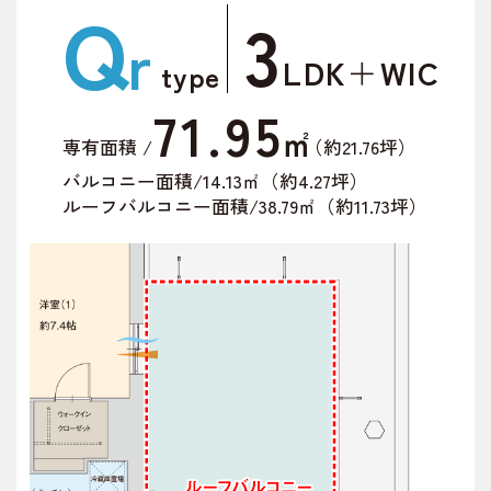
Q
3
r
売主
LDK
＋
WIC
type
71.95
㎡
専有面積 /
（約21.76坪）
バルコニー面積/14.13㎡（約4.27坪）
ルーフバルコニー面積/38.79㎡（約11.73坪）
物件概要