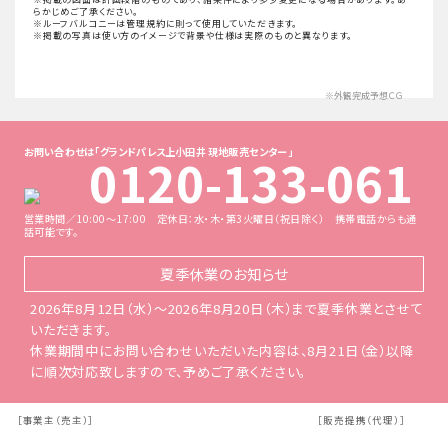
らかじめご了承ください。
※ルーフバルコニーは管理規約に則って使用していただきます。
※掲載の写真は使い方のイメージで背景や仕様は実際のものと異なります。
※外観完成予想ＣＧ
お問い合わせは「グランドパレス上小田井 現地販売センター」
0120-133-061
営業時間／10:00～17:00 定休日：水・木・第3火曜日（祝日除く）
携帯電話からも通
話可能です。
夏季休業の
お知らせ
2026年8月12日（水）～2026年8月20日（木）まで夏季休業とさせて
いただきます。
休業期間中にお問い合わせいただいた内容は、8月21日（金）以降
に順次対応致しますので、予めご了承ください。
［事業主（売主）］
［販売提携（代理）］