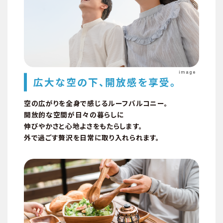
image
広大な空の下、開放感を享受。
竣工物件販売の6つの魅力
空の広がりを全身で感じるルーフバルコニー。
開放的な空間が日々の暮らしに
伸びやかさと心地よさをもたらします。
外で過ごす贅沢を日常に取り入れられます。